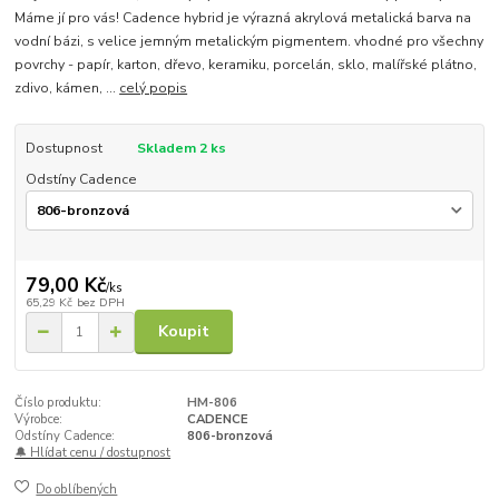
Máme jí pro vás! Cadence hybrid je výrazná akrylová metalická barva na
vodní bázi, s velice jemným metalickým pigmentem. vhodné pro všechny
povrchy - papír, karton, dřevo, keramiku, porcelán, sklo, malířské plátno,
zdivo, kámen, ...
celý popis
Dostupnost
Skladem 2 ks
Odstíny Cadence
79,00 Kč
/
ks
65,29 Kč
bez DPH
Koupit
Číslo produktu:
HM-806
Výrobce:
CADENCE
Odstíny Cadence:
806-bronzová
🔔 Hlídat cenu / dostupnost
Do oblíbených