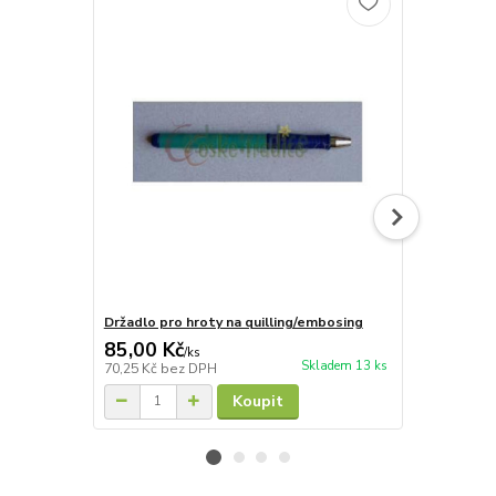
Držadlo pro hroty na quilling/embosing
Hrot 3mm, 
85,00 Kč
27,00 Kč
/
ks
Skladem 13 ks
70,25 Kč
bez DPH
22,31 Kč
bez
Koupit