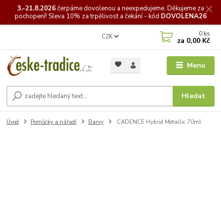
3.-21.8.2026
čerpáme
dovolenou a neexpedujeme. Děkujeme za
pochopení! Sleva 10% za trpělivost a čekání - kód
DOVOLENA26
0
ks
CZK
za
0,00 Kč
Menu
Hledat
Úvod
Pomůcky a nářadí
Barvy
CADENCE Hybrid Metallic 70ml