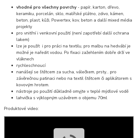
vhodné pro všechny povrchy
- papír, karton, dřevo,
keramiku, porcelán, sklo, malířské plátno, zdivo, kámen,
beton, plast, kůži, Powertex, kov, beton a další mixed média
projekty
pro vnitřní i venkovní použití (není zapotřebí další ochrana
lakem)
lze je použít i pro práci na textilu, pro malbu na hedvábí je
možné je naředit vodou. Po fixaci zažehlením dobře drží ve
vláknech
rychleschnoucí
nanášejí se štětcem za sucha, válečkem, prsty... pro
závěrečnou patinaci nebo na textil štětcem či aplikátorem s
kovovým hrotem.
nástroje po použití důkladně omyjte v teplé mýdlové vodě
lahvička s výklopným uzávěrem o objemu 70ml
Produktové video: