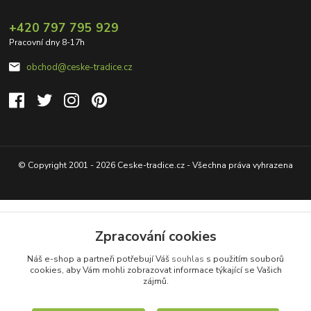
+420 797 795 929
Pracovní dny 8-17h
obchod@ceske-tradice.cz
© Copyright 2001 - 2026 Ceske-tradice.cz - Všechna práva vyhrazena
Zpracování cookies
Náš e-shop a partneři potřebují Váš
souhlas
s použitím souborů
cookies, aby Vám mohli zobrazovat informace týkající se Vašich
zájmů.