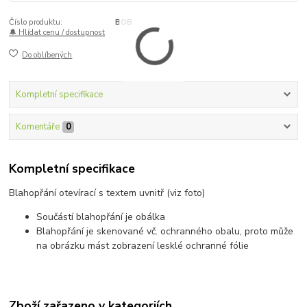
Číslo produktu:
BOB
🔔 Hlídat cenu / dostupnost
Do oblíbených
Kompletní specifikace
Komentáře
0
Kompletní specifikace
Blahopřání otevírací s textem uvnitř (viz foto)
Součástí blahopřání je obálka
Blahopřání je skenované vč. ochranného obalu, proto může
na obrázku mást zobrazení lesklé ochranné fólie
Zboží zařazeno v kategoriích