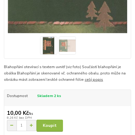
Blahopřání otevírací s textem uvnitř (viz foto) Součástí blahopřání je
obálka Blahopřání je skenované vč. ochranného obalu, proto může na
obrázku mást zobrazení lesklé ochranné fólie
celý popis
Dostupnost
Skladem 2 ks
10,00 Kč
/
ks
8,26 Kč
bez DPH
Koupit