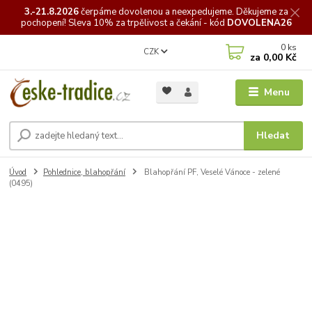
3.-21.8.2026
čerpáme
dovolenou a neexpedujeme. Děkujeme za
pochopení! Sleva 10% za trpělivost a čekání - kód
DOVOLENA26
0
ks
CZK
za
0,00 Kč
Menu
Hledat
Úvod
Pohlednice, blahopřání
Blahopřání PF, Veselé Vánoce - zelené
(0495)