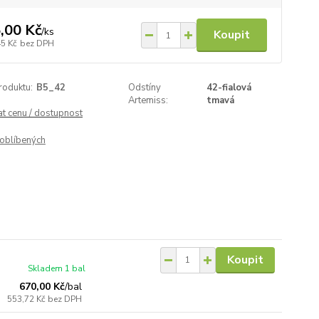
,00 Kč
/
ks
Koupit
45 Kč
bez DPH
roduktu:
B5_42
Odstíny
42-fialová
Artemiss:
tmavá
at cenu / dostupnost
oblíbených
Koupit
Skladem 1 bal
670,00 Kč
/
bal
553,72 Kč
bez DPH