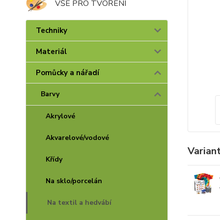
VŠE PRO TVOŘENÍ
Techniky
Materiál
Pomůcky a nářadí
Barvy
Akrylové
Akvarelové/vodové
Varian
Křídy
Na sklo/porcelán
Na textil a hedvábí