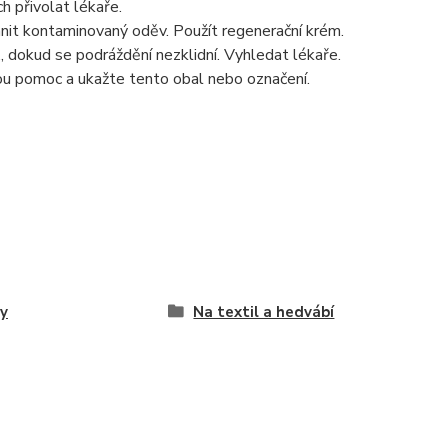
ch přivolat lékaře.
t kontaminovaný oděv. Použít regenerační krém.
dokud se podráždění nezklidní. Vyhledat lékaře.
kou pomoc a ukažte tento obal nebo označení.
y
Na textil a hedvábí