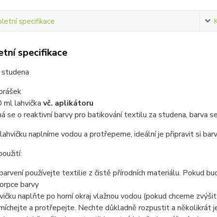
etní specifikace
tní specifikace
a studena
prášek
 ml lahvička
vč. aplikátoru
ná se o reaktivní barvy pro batikování textilu za studena, barva se
lahvičku naplníme vodou a protřepeme, ideální je připravit si ba
oužití:
barvení používejte textilie z čistě přírodních materiálu. Pokud b
orpce barvy
vičku naplňte po horní okraj vlažnou vodou (pokud chceme zvýšit
míchejte a protřepejte. Nechte důkladně rozpustit a několikrát j