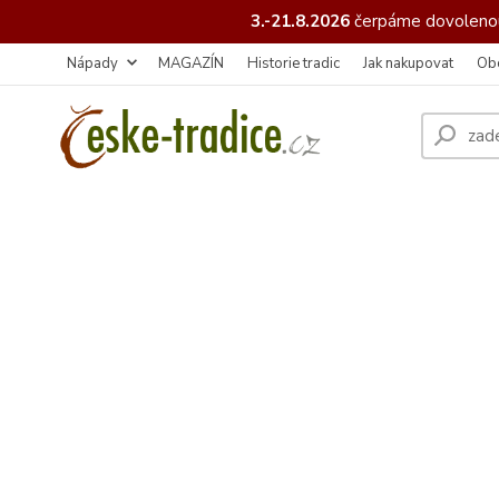
3.-21.8.2026
čerpáme
dovolenou
Nápady
MAGAZÍN
Historie tradic
Jak nakupovat
Ob