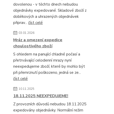
dovolenou - v těchto dnech nebudou
objednávky expedované. Skladové zboží z
dobírkových a uhrazených objednávek
připrav...
číst celé
03.01.2026
Mráz a omezení expedice
choulostivého zboží
S ohledem na panující chladné počasí a
přetrvávající celodenní mrazy nyní
neexpedujeme zboží, které by mohlo být
při přemrznutí poškozeno, jedná se ze...
číst celé
10.11.2025
18.11.2025 NEEXPEDUJEME!
Z provozních důvodů nebudou 18.11.2025
expedovány objednávky. Normální režim