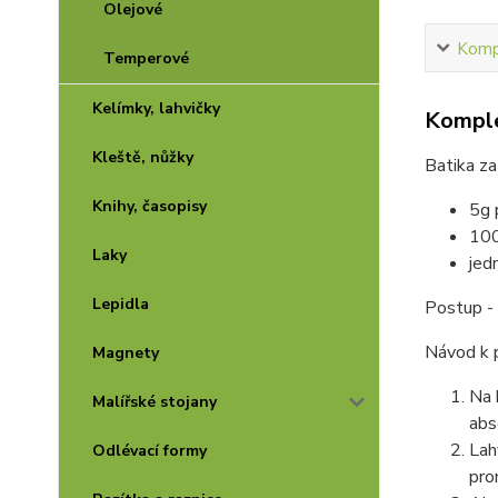
Olejové
Kompl
Temperové
Kelímky, lahvičky
Komple
Kleště, nůžky
Batika z
Knihy, časopisy
5g 
100
Laky
jed
Lepidla
Postup - 
Návod k p
Magnety
Na 
Malířské stojany
abs
Lah
Odlévací formy
pro