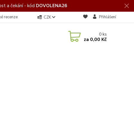
st a čekání - kód
DOVOLENA26
ké recenze
Přihlášení
CZK
0
ks
za
0,00 Kč