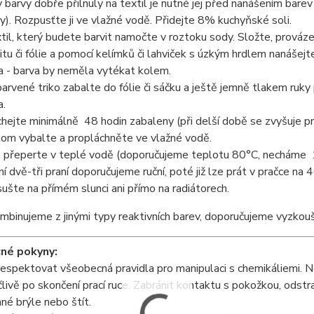
 barvy dobře přilnuly na textil je nutné jej před nanášením barev 
y). Rozpusťte ji ve vlažné vodě. Přidejte 8% kuchyňské soli.
til, který budete barvit namočte v roztoku sody. Složte, prováz
litu či fólie a pomocí kelímků či lahviček s úzkým hrdlem nanášejte
ka - barva by neměla vytékat kolem.
arvené triko zabalte do fólie či sáčku a ještě jemně tlakem ruk
a.
hejte minimálně 48 hodin zabaleny (při delší době se zvyšuje p
om vybalte a propláchněte ve vlažné vodě.
 přeperte v teplé vodě (doporučujeme teplotu 80°C, necháme 
ní dvě-tři praní doporučujeme ruční, poté již lze prát v pračce na 
ušte na přímém slunci ani přímo na radiátorech.
binujeme z jinými typy reaktivních barev, doporučujeme vyzkou
né pokyny:
respektovat všeobecná pravidla pro manipulaci s chemikáliemi. N
ivě po skončení prací ruce. Zabránit kontaktu s pokožkou, odstr
nné brýle nebo štít.