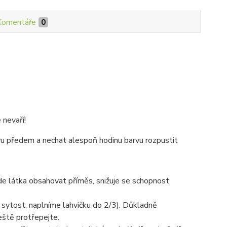
Komentáře
0
 nevaří!
rvu předem a nechat alespoň hodinu barvu rozpustit
ude látka obsahovat příměs, snižuje se schopnost
 sytost, naplníme lahvičku do 2/3). Důkladně
eště protřepejte.