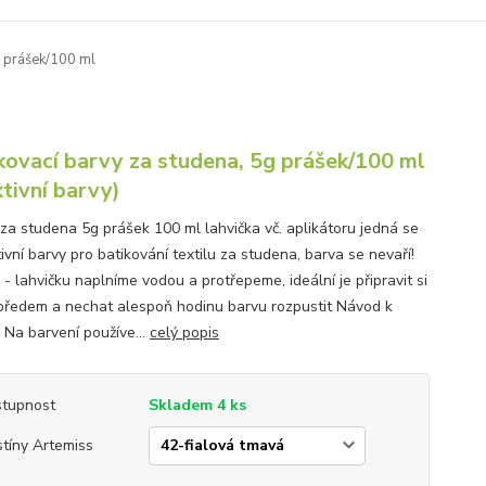
g prášek/100 ml
kovací barvy za studena, 5g prášek/100 ml
ktivní barvy)
 za studena 5g prášek 100 ml lahvička vč. aplikátoru jedná se
ivní barvy pro batikování textilu za studena, barva se nevaří!
- lahvičku naplníme vodou a protřepeme, ideální je připravit si
předem a nechat alespoň hodinu barvu rozpustit Návod k
: Na barvení používe...
celý popis
tupnost
Skladem 4 ks
tíny Artemiss