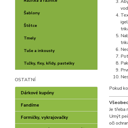
Razítka a raznice
Aby
vod
Šablony
Tex
ige
Štětce
tri
Nab
Tmely
trik
Nec
Tuše a inkousty
Pot
Pak
Tužky, fixy, křídy, pastelky
Prv
Nes
OSTATNÍ
Pokud kom
Dárkové kupóny
Všeobec
Fandíme
Je třeba 
Umýt pečl
Formičky, vykrajovačky
oči ochra