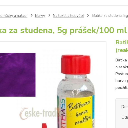
omůcky a nářadí
Barvy
Na textil a hedvábí
Batika za studena, 5
ka za studena, 5g prášek/100 ml
Bati
(rea
Batika
o reakt
Postup 
barvu 
použití
Dos
Ods