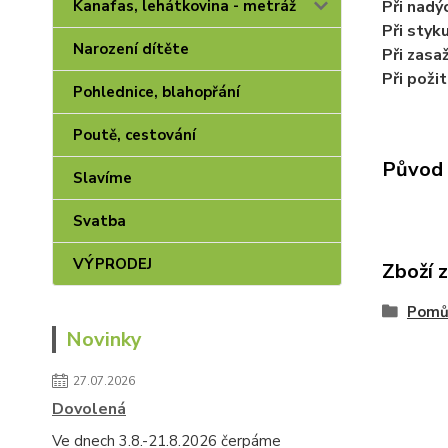
Při nadý
Kanafas, lehátkovina - metráž
Při styku
Narození dítěte
Při zasaž
Při požit
Pohlednice, blahopřání
Poutě, cestování
Původ 
Slavíme
Svatba
VÝPRODEJ
Zboží 
Pomůc
Novinky
27.07.2026
Dovolená
Ve dnech 3.8.-21.8.2026 čerpáme