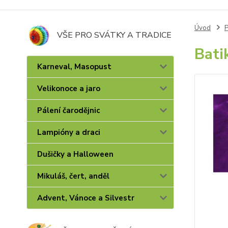
Úvod
P
VŠE PRO SVÁTKY A TRADICE
Bati
Karneval, Masopust
Velikonoce a jaro
Pálení čarodějnic
Lampióny a draci
Dušičky a Halloween
Mikuláš, čert, anděl
Advent, Vánoce a Silvestr