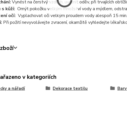
chání:
Vynést na čerstvý vzduch, uvolnit oděv, při trvajících obtíží
 s kůží:
Omýt pokožku velkým množství vody a mýdlem, odstrani
ení očí:
Vyplachovat oči velkým proudem vody alespoň 15 min., 
í:
Při požití nevyvolávejte zvracení, okamžitě vyhledejte lékařs
zboží
zařazeno v kategoriích
ky a nářadí
Dekorace textilu
Barv