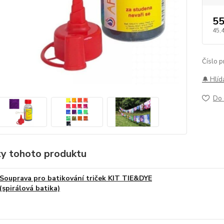
55
45,
Číslo p
🔔 Hlíd
Do 
ty tohoto produktu
Souprava pro batikování triček KIT TIE&DYE
(spirálová batika)