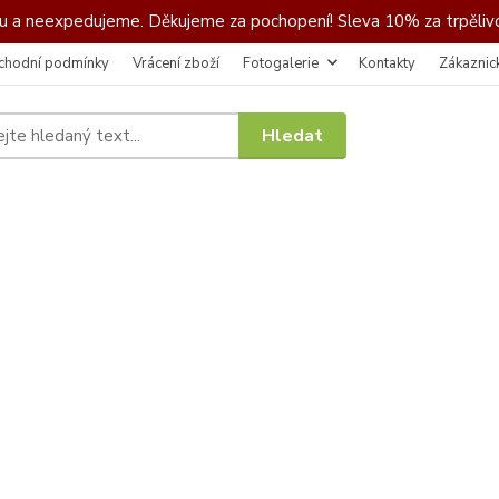
 a neexpedujeme. Děkujeme za pochopení! Sleva 10% za trpělivo
chodní podmínky
Vrácení zboží
Fotogalerie
Kontakty
Zákaznic
Hledat