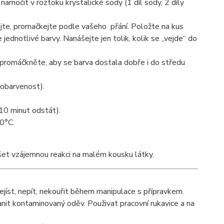
namočit v roztoku krystalické sody (1 díl sody, 2 díly
ejte, promačkejte podle vašeho přání. Položte na kus
 jednotlivé barvy. Nanášejte jen tolik, kolik se „vejde“ do
y promáčkněte, aby se barva dostala dobře i do středu
robarvenost).
10 minut odstát).
40°C.
šet vzájemnou reakci na malém kousku látky.
ejíst, nepít, nekouřit během manipulace s přípravkem.
anit kontaminovaný oděv. Použivat pracovní rukavice a na