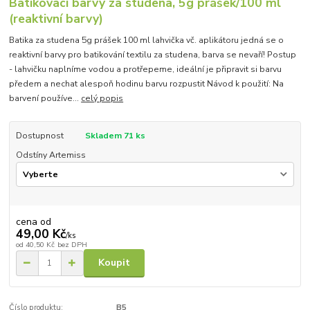
Batikovací barvy za studena, 5g prášek/100 ml
(reaktivní barvy)
Batika za studena 5g prášek 100 ml lahvička vč. aplikátoru jedná se o
reaktivní barvy pro batikování textilu za studena, barva se nevaří! Postup
- lahvičku naplníme vodou a protřepeme, ideální je připravit si barvu
předem a nechat alespoň hodinu barvu rozpustit Návod k použití: Na
barvení používe...
celý popis
Dostupnost
Skladem 71 ks
Odstíny Artemiss
cena od
49,00 Kč
/
ks
od
40,50 Kč
bez DPH
Koupit
Číslo produktu:
B5