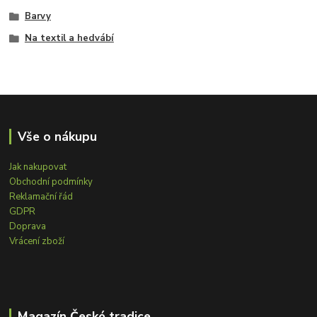
Barvy
Na textil a hedvábí
Vše o nákupu
Jak nakupovat
Obchodní podmínky
Reklamační řád
GDPR
Doprava
Vrácení zboží
Magazín České tradice