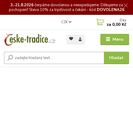
3.-21.8.2026
čerpáme
dovolenou a neexpedujeme. Děkujeme za
pochopení! Sleva 10% za trpělivost a čekání - kód
DOVOLENA26
0
ks
CZK
za
0,00 Kč
Menu
Hledat