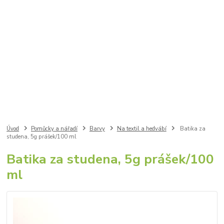
Úvod
Pomůcky a nářadí
Barvy
Na textil a hedvábí
Batika za
studena, 5g prášek/100 ml
Batika za studena, 5g prášek/100
ml