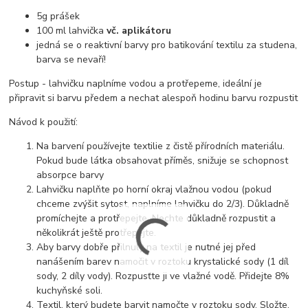
5g prášek
100 ml lahvička
vč. aplikátoru
jedná se o reaktivní barvy pro batikování textilu za studena,
barva se nevaří!
Postup - lahvičku naplníme vodou a protřepeme, ideální je
připravit si barvu předem a nechat alespoň hodinu barvu rozpustit
Návod k použití:
Na barvení používejte textilie z čistě přírodních materiálu.
Pokud bude látka obsahovat příměs, snižuje se schopnost
absorpce barvy
Lahvičku naplňte po horní okraj vlažnou vodou (pokud
chceme zvýšit sytost, naplníme lahvičku do 2/3). Důkladně
promíchejte a protřepejte. Nechte důkladně rozpustit a
několikrát ještě protřepejte.
Aby barvy dobře přilnuly na textil je nutné jej před
nanášením barev namočit v roztoku krystalické sody (1 díl
sody, 2 díly vody). Rozpusťte ji ve vlažné vodě. Přidejte 8%
kuchyňské soli.
Textil, který budete barvit namočte v roztoku sody. Složte,