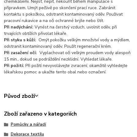
chemikáliemi. Nejíst, nepít, nekouřit během manipulace s
přípravkem. Umýt pečlivě po skončení prací ruce. Zabránit
kontaktu s pokožkou, odstranit kontaminovaný oděv. Použivat
pracovní rukavice a na oči ochranné brýle nebo štít.
Při nadýchání:
Vynést na čerstvý vzduch, uvolnit oděv, při
trvajících obtížích přivolat lékaře.
Při styku s kůží:
Omýt pokožku velkým množství vody a mýdlem,
odstranit kontaminovaný oděv. Použít regenerační krém.
Při zasažení očí:
Vyplachovat oči velkým proudem vody alespoň
15 min., dokud se podráždění nezklidní. Vyhledat lékaře.
Při požití:
Při požití nevyvolávejte zvracení, okamžitě vyhledejte
lékařskou pomoc a ukažte tento obal nebo označení.
Původ zboží
Zboží zařazeno v kategoriích
Pomůcky a nářadí
Dekorace textilu