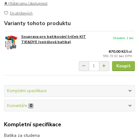
🔔 Hlídat cenu / dostupnost
Do oblíbených
Varianty tohoto produktu
Souprava pro batikování triček KIT
Skladem 1 bal
TIE&DYE (spirálová batika)
670,00 Kč
/
bal
553,72 Kč
bez DPH
Koupit
Kompletní specifikace
Komentáře
0
Kompletní specifikace
Batika za studena