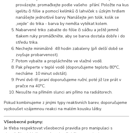
provázejte, promačkejte podle vašeho přání. Položte na kus
igelitu či fólie a pomocí kelímků či lahviček s úzkým hrdlem
nanášejte jednotlivé barvy. Nanášejte jen tolik, kolik se
„vejde“ do trika - barva by neměla vytékat kolem.
Nabarvené triko zabalte do fólie či sáčku a ještě jemně
tlakem ruky promáčkněte, aby se barva dostala dobře i do
středu trika.
Nechejte minimálně 48 hodin zabaleny (při delší době se
zvyšuje probarvenost).
Potom vybalte a propláchněte ve vlažné vodě.
Pak přeperte v teplé vodě (doporučujeme teplotu 80°C,
necháme 10 minut odstát).
První dvě-tři praní doporučujeme ruční, poté již lze prát v
pračce na 40°C.
Nesušte na přímém slunci ani přímo na radiátorech.
Pokud kombinujeme z jinými typy reaktivních barev, doporučujeme
vyzkoušet vzájemnou reakci na malém kousku látky.
Všeobecné pokyny:
Je třeba respektovat všeobecná pravidla pro manipulaci s