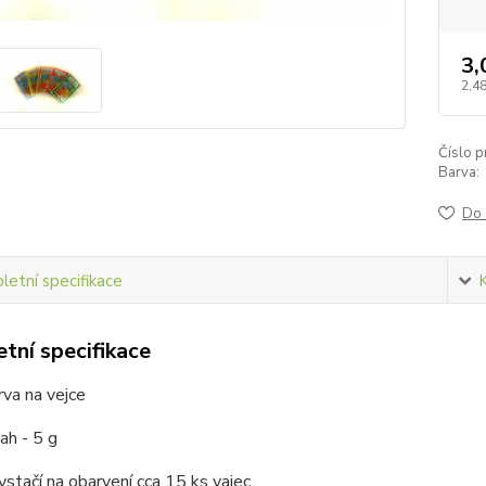
3,
2,48
Číslo p
Barva:
Do 
etní specifikace
tní specifikace
va na vejce
ah - 5 g
stačí na obarvení cca 15 ks vajec.