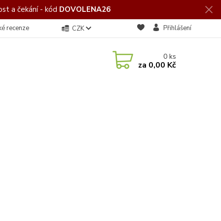
st a čekání - kód
DOVOLENA26
ké recenze
Přihlášení
CZK
0
ks
za
0,00 Kč