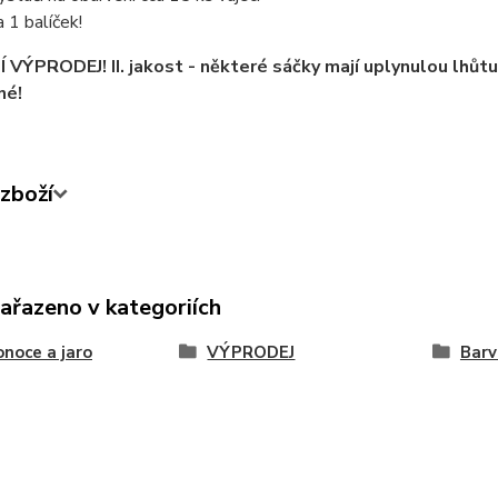
a 1 balíček!
VÝPRODEJ! II. jakost - některé sáčky mají uplynulou lhůtu 
né!
zboží
zařazeno v kategoriích
onoce a jaro
VÝPRODEJ
Barv