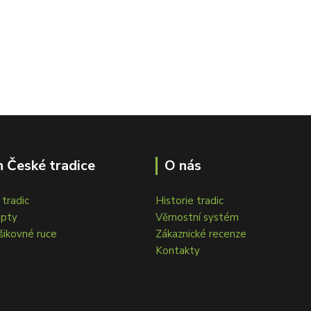
 České tradice
O nás
tradic
Historie tradic
epty
Věrnostní systém
šikovné ruce
Zákaznické recenze
Kontakty