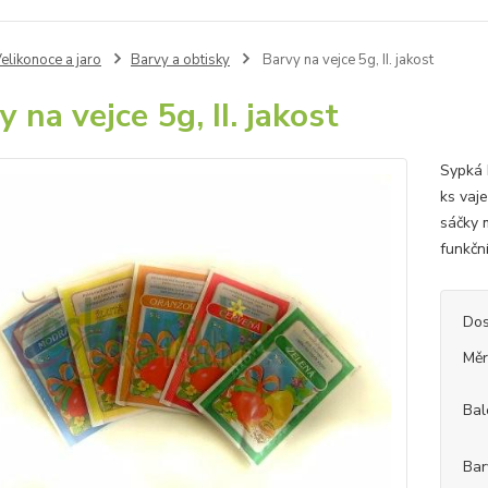
elikonoce a jaro
Barvy a obtisky
Barvy na vejce 5g, II. jakost
 na vejce 5g, II. jakost
Sypká 
ks vaj
sáčky m
funkčn
Dos
Měr
Bal
Bar