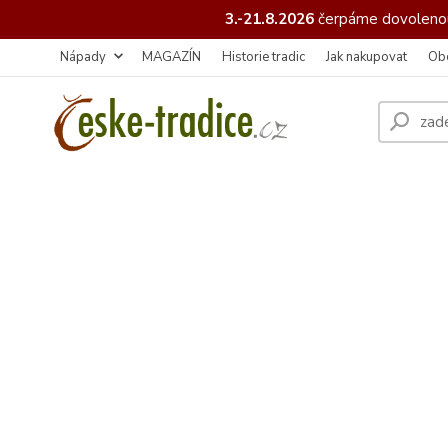
3.-21.8.2026
čerpáme
dovolenou
Nápady
MAGAZÍN
Historie tradic
Jak nakupovat
Ob