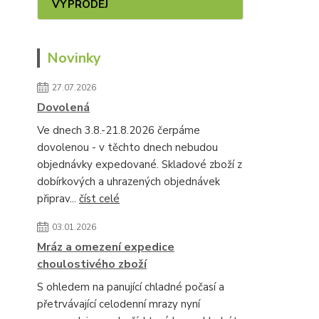
VÝPRODEJ
Novinky
27.07.2026
Dovolená
Ve dnech 3.8.-21.8.2026 čerpáme
dovolenou - v těchto dnech nebudou
objednávky expedované. Skladové zboží z
dobírkových a uhrazených objednávek
připrav...
číst celé
03.01.2026
Mráz a omezení expedice
choulostivého zboží
S ohledem na panující chladné počasí a
přetrvávající celodenní mrazy nyní