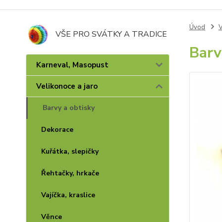
Úvod
V
VŠE PRO SVÁTKY A TRADICE
Barvy
Karneval, Masopust
Velikonoce a jaro
Barvy a obtisky
Dekorace
Kuřátka, slepičky
Řehtačky, hrkače
Vajíčka, kraslice
Věnce