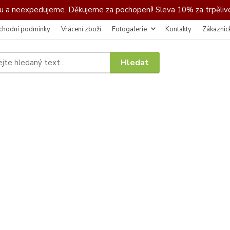
 a neexpedujeme. Děkujeme za pochopení! Sleva 10% za trpělivo
chodní podmínky
Vrácení zboží
Fotogalerie
Kontakty
Zákaznic
Hledat