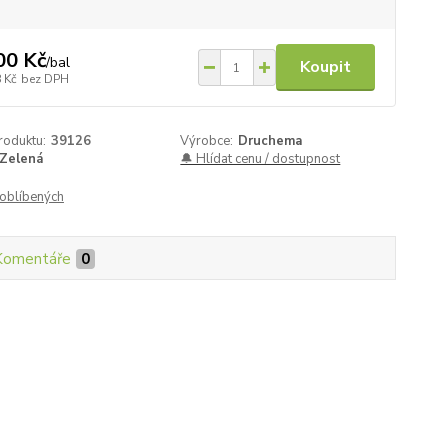
00 Kč
/
bal
Koupit
 Kč
bez DPH
roduktu:
39126
Výrobce:
Druchema
Zelená
🔔 Hlídat cenu / dostupnost
oblíbených
Komentáře
0