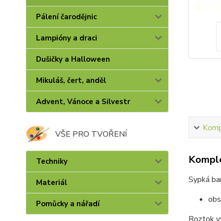
Pálení čarodějnic
Lampióny a draci
Dušičky a Halloween
Mikuláš, čert, anděl
Advent, Vánoce a Silvestr
Kompl
VŠE PRO TVOŘENÍ
Komple
Techniky
Sypká bar
Materiál
obs
Pomůcky a nářadí
Roztok vy