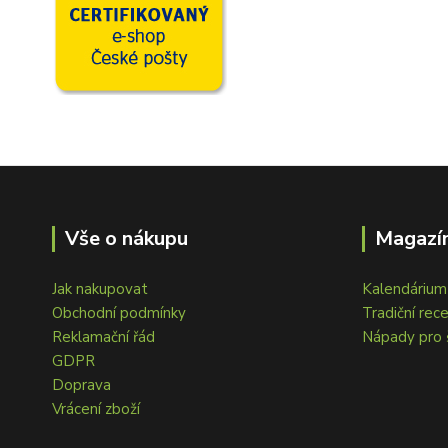
Vše o nákupu
Magazín
Jak nakupovat
Kalendárium 
Obchodní podmínky
Tradiční rec
Reklamační řád
Nápady pro 
GDPR
Doprava
Vrácení zboží