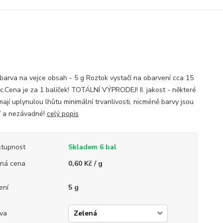
barva na vejce obsah - 5 g Roztok vystačí na obarvení cca 15
ec.Cena je za 1 balíček! TOTÁLNÍ VÝPRODEJ! II. jakost - některé
ají uplynulou lhůtu minimální trvanlivosti, nicméně barvy jsou
í a nezávadné!
celý popis
tupnost
Skladem 6 bal
ná cena
0,60 Kč / g
ení
5 g
va