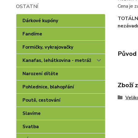
Cena je z
OSTATNÍ
TOTÁLNÍ 
Dárkové kupóny
nezávad
Fandíme
Formičky, vykrajovačky
Původ 
Kanafas, lehátkovina - metráž
Narození dítěte
Zboží 
Pohlednice, blahopřání
Velik
Poutě, cestování
Slavíme
Svatba