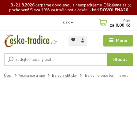
3.-21.8.2026
čerpáme
dovolenou a neexpedujeme. Děkujeme za
pochopení! Sleva 10% za trpělivost a čekání - kód
DOVOLENA26
0
ks
CZK
za
0,00 Kč
Menu
Hledat
Úvod
Velikonoce a jaro
Barvy a obtisky
Barvy na vejce 5g, II. jakost