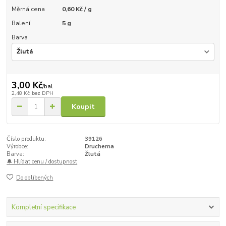
Měrná cena
0,60 Kč / g
Balení
5 g
Barva
3,00 Kč
/
bal
2,48 Kč
bez DPH
Koupit
Číslo produktu:
39126
Výrobce:
Druchema
Barva:
Žlutá
🔔 Hlídat cenu / dostupnost
Do oblíbených
Kompletní specifikace