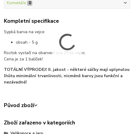
Komentáře
0
Kompletní specifikace
Sypká barva na vejce
obsah - 5 g
Roztok vystačí na obarvení cca 15 ks vajec.
Cena je za 1 balíček!
TOTÁLNÍ VÝPRODEJ! II. jakost - některé sáčky mají uplynulou
lhůtu minimální trvanlivosti, nicméně barvy jsou funkční a
nezávadné!
Původ zboží
Zboží zařazeno v kategoriích
Velikonoce a jaro