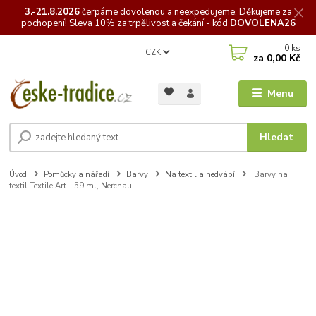
3.-21.8.2026
čerpáme
dovolenou a neexpedujeme. Děkujeme za
pochopení! Sleva 10% za trpělivost a čekání - kód
DOVOLENA26
0
ks
CZK
za
0,00 Kč
Menu
Hledat
Úvod
Pomůcky a nářadí
Barvy
Na textil a hedvábí
Barvy na
textil Textile Art - 59 ml, Nerchau