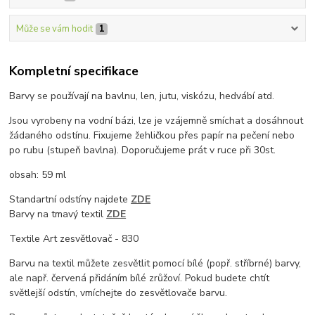
Může se vám hodit
1
Kompletní specifikace
Barvy se používají na bavlnu, len, jutu, viskózu, hedvábí atd.
Jsou vyrobeny na vodní bázi, lze je vzájemně smíchat a dosáhnout
žádaného odstínu. Fixujeme žehličkou přes papír na pečení nebo
po rubu (stupeň bavlna). Doporučujeme prát v ruce při 30st.
obsah: 59 ml
Standartní odstíny najdete
ZDE
Barvy na tmavý textil
ZDE
Textile Art zesvětlovač - 830
Barvu na textil můžete zesvětlit pomocí bílé (popř. stříbrné) barvy,
ale např. červená přidáním bílé zrůžoví. Pokud budete chtít
světlejší odstín, vmíchejte do zesvětlovače barvu.