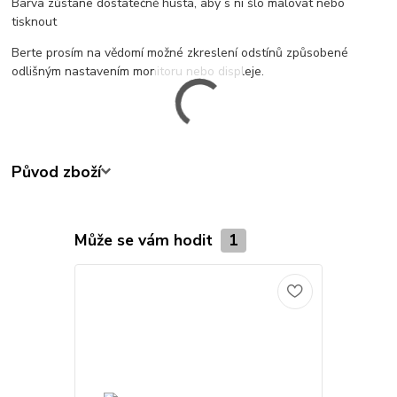
Barva zůstane dostatečně hustá, aby s ní šlo malovat nebo
tisknout
Berte prosím na vědomí možné zkreslení odstínů způsobené
odlišným nastavením monitoru nebo displeje.
Původ zboží
Může se vám hodit
1