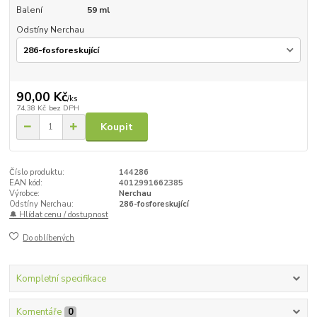
Balení
59 ml
Odstíny Nerchau
90,00 Kč
/
ks
74,38 Kč
bez DPH
Koupit
Číslo produktu:
144286
EAN kód:
4012991662385
Výrobce:
Nerchau
Odstíny Nerchau:
286-fosforeskující
🔔 Hlídat cenu / dostupnost
Do oblíbených
Kompletní specifikace
Komentáře
0