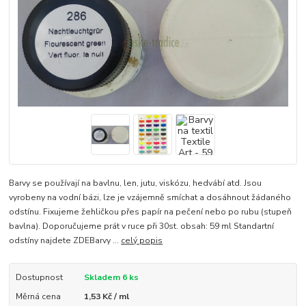
Barvy se používají na bavlnu, len, jutu, viskózu, hedvábí atd. Jsou
vyrobeny na vodní bázi, lze je vzájemně smíchat a dosáhnout žádaného
odstínu. Fixujeme žehličkou přes papír na pečení nebo po rubu (stupeň
bavlna). Doporučujeme prát v ruce při 30st. obsah: 59 ml Standartní
odstíny najdete ZDEBarvy ...
celý popis
Dostupnost
Skladem 6 ks
Měrná cena
1,53 Kč / ml