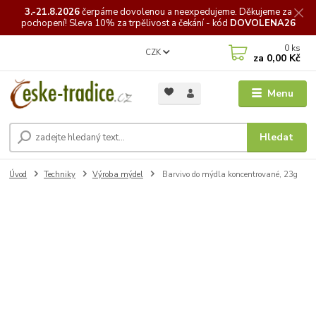
3.-21.8.2026
čerpáme
dovolenou a neexpedujeme. Děkujeme za
pochopení! Sleva 10% za trpělivost a čekání - kód
DOVOLENA26
0
ks
CZK
za
0,00 Kč
Menu
Hledat
Úvod
Techniky
Výroba mýdel
Barvivo do mýdla koncentrované, 23g