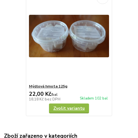
Mýdlová hmota 125g
22,00 Kč
/
bal
Skladem 102 bal
18,18 Kč
bez DPH
Zvolit variantu
Zboží zařazeno v kategoriích