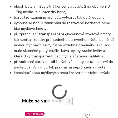
obsah balení - 23g silný koncentrát vystačí na obarvení 3-
15kg mýdla (dle intenzity barvy)
barvy lze vzájemně míchat a vytvářet tak další odstíny
výborně se hodí k zamíchání do roztavené bezbarvé nebo
bílé mýdlové hmoty
při zpracování
transparentní
glycerinové mýdlové hmoty
tak vznikají kousky průhledného barevného mýdla, do něhož
mohou být navíc zality různé ozdobné předměty, jako jsou
malé skleněné perly, mušle, káva, byliny, suché květy atd.,
které díky transpatrentnosti mýdla zůstanou viditelné.
při vmíchání barev do
bílé
mýdlové hmoty se tato zbarví do
pastelova. Vzniknou tak překrásná neprůhledná mýdla
kombinací obou mýdlových hmot lze vyrobit efektní mýdla
Může se vám hodit
1
TOP produkt