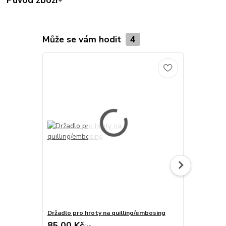
Původ zboží
Může se vám hodit
4
Držadlo pro hroty na quilling/embosing
Hrot 3mm, 
85,00 Kč
27,00 Kč