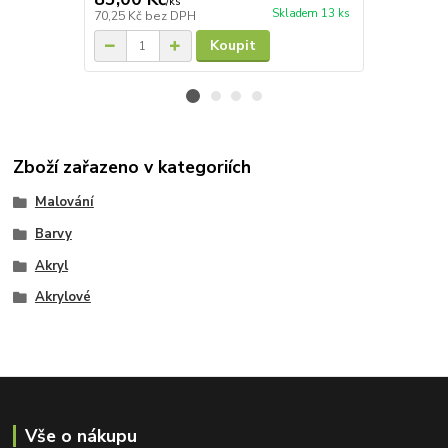
/
ks
Skladem 13 ks
70,25 Kč
bez DPH
22,31 Kč
bez
Koupit
Zboží zařazeno v kategoriích
Malování
Barvy
Akryl
Akrylové
Vše o nákupu