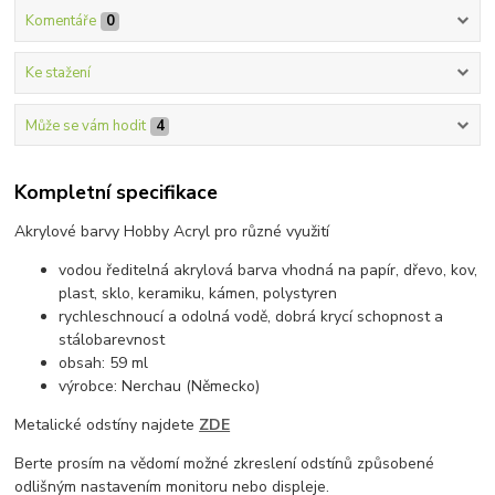
Komentáře
0
Ke stažení
Může se vám hodit
4
Kompletní specifikace
Akrylové barvy Hobby Acryl pro různé využití
vodou ředitelná akrylová barva vhodná na papír, dřevo, kov,
plast, sklo, keramiku, kámen, polystyren
rychleschnoucí a odolná vodě, dobrá krycí schopnost a
stálobarevnost
obsah: 59 ml
výrobce: Nerchau (Německo)
Metalické odstíny najdete
ZDE
Berte prosím na vědomí možné zkreslení odstínů způsobené
odlišným nastavením monitoru nebo displeje.