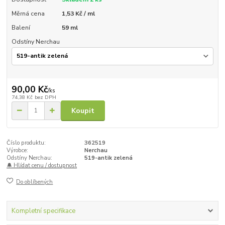
Měrná cena
1,53 Kč / ml
Balení
59 ml
Odstíny Nerchau
90,00 Kč
/
ks
74,38 Kč
bez DPH
Koupit
Číslo produktu:
362519
Výrobce:
Nerchau
Odstíny Nerchau:
519-antik zelená
🔔 Hlídat cenu / dostupnost
Do oblíbených
Kompletní specifikace