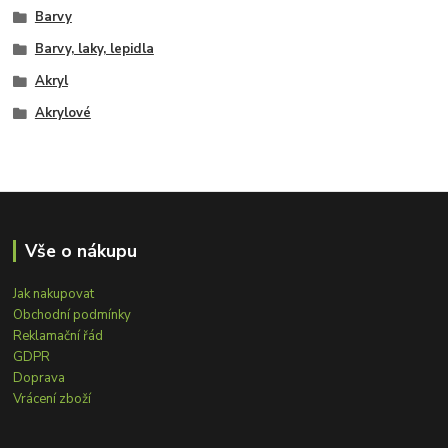
Barvy
Barvy, laky, lepidla
Akryl
Akrylové
Vše o nákupu
Jak nakupovat
Obchodní podmínky
Reklamační řád
GDPR
Doprava
Vrácení zboží