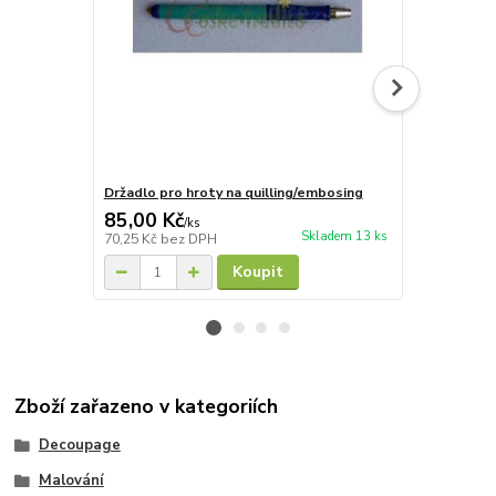
Držadlo pro hroty na quilling/embosing
Hrot 3mm, 
85,00 Kč
27,00 Kč
/
ks
Skladem 13 ks
70,25 Kč
bez DPH
22,31 Kč
bez
Koupit
Zboží zařazeno v kategoriích
Decoupage
Malování