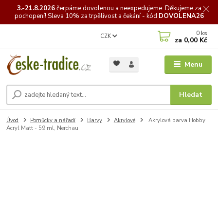
3.-21.8.2026
čerpáme
dovolenou a neexpedujeme. Děkujeme za
pochopení! Sleva 10% za trpělivost a čekání - kód
DOVOLENA26
0
ks
CZK
za
0,00 Kč
Menu
Hledat
Úvod
Pomůcky a nářadí
Barvy
Akrylové
Akrylová barva Hobby
Acryl Matt - 59 ml, Nerchau