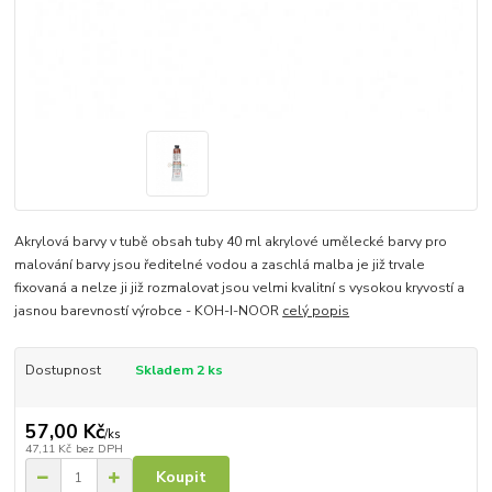
Akrylová barvy v tubě obsah tuby 40 ml akrylové umělecké barvy pro
malování barvy jsou ředitelné vodou a zaschlá malba je již trvale
fixovaná a nelze ji již rozmalovat jsou velmi kvalitní s vysokou kryvostí a
jasnou barevností výrobce - KOH-I-NOOR
celý popis
Dostupnost
Skladem 2 ks
57,00 Kč
/
ks
47,11 Kč
bez DPH
Koupit