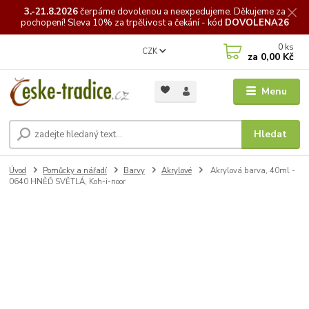
3.-21.8.2026
čerpáme
dovolenou a neexpedujeme. Děkujeme za
pochopení! Sleva 10% za trpělivost a čekání - kód
DOVOLENA26
0
ks
CZK
za
0,00 Kč
Menu
Hledat
Úvod
Pomůcky a nářadí
Barvy
Akrylové
Akrylová barva, 40ml -
0640 HNĚĎ SVĚTLÁ, Koh-i-noor