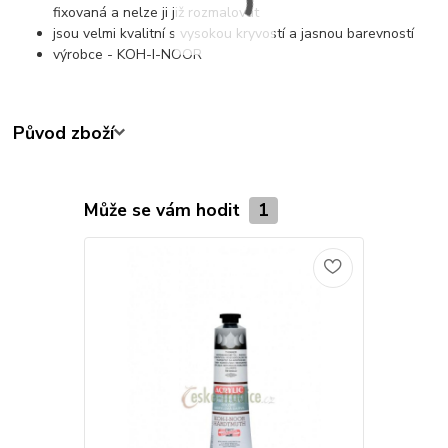
fixovaná a nelze ji již rozmalovat
jsou velmi kvalitní s vysokou kryvostí a jasnou barevností
výrobce - KOH-I-NOOR
Původ zboží
Může se vám hodit
1