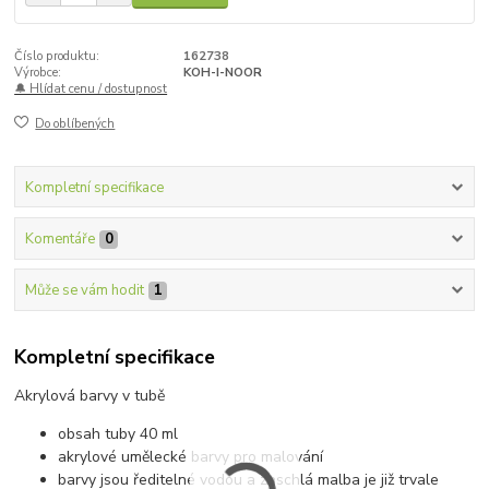
Číslo produktu:
162738
Výrobce:
KOH-I-NOOR
🔔 Hlídat cenu / dostupnost
Do oblíbených
Kompletní specifikace
Komentáře
0
Může se vám hodit
1
Kompletní specifikace
Akrylová barvy v tubě
obsah tuby 40 ml
akrylové umělecké barvy pro malování
barvy jsou ředitelné vodou a zaschlá malba je již trvale