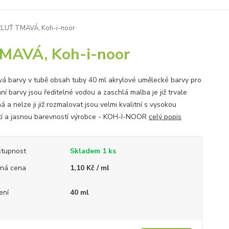
 ŽLUŤ TMAVÁ, Koh-i-noor
TMAVÁ, Koh-i-noor
vá barvy v tubě obsah tuby 40 ml akrylové umělecké barvy pro
ní barvy jsou ředitelné vodou a zaschlá malba je již trvale
á a nelze ji již rozmalovat jsou velmi kvalitní s vysokou
tí a jasnou barevností výrobce - KOH-I-NOOR
celý popis
tupnost
Skladem 1 ks
ná cena
1,10 Kč / ml
ení
40 ml