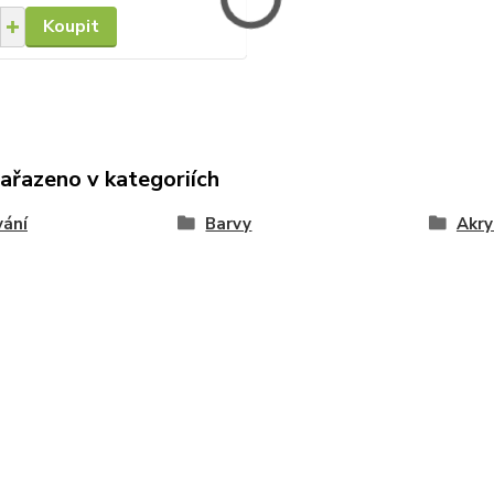
Koupit
zařazeno v kategoriích
vání
Barvy
Akry