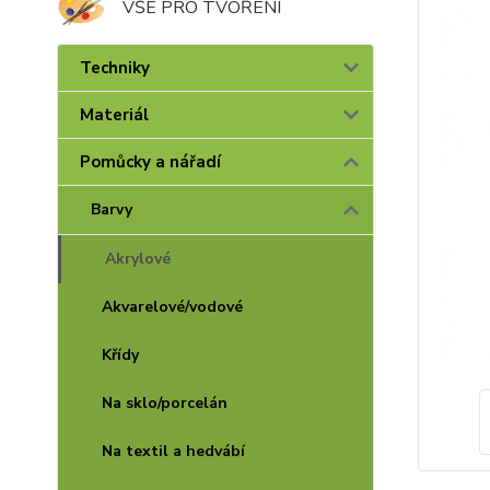
VŠE PRO TVOŘENÍ
Techniky
Materiál
Pomůcky a nářadí
Barvy
Akrylové
Akvarelové/vodové
Křídy
Na sklo/porcelán
Na textil a hedvábí