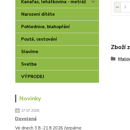
Kanafas, lehátkovina - metráž
Narození dítěte
Pohlednice, blahopřání
Poutě, cestování
Zboží 
Slavíme
Malo
Svatba
VÝPRODEJ
Novinky
27.07.2026
Dovolená
Ve dnech 3.8.-21.8.2026 čerpáme