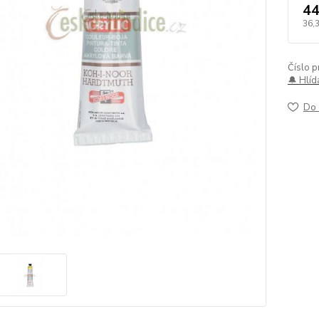
44
36,
Číslo p
🔔 Hlíd
Do 