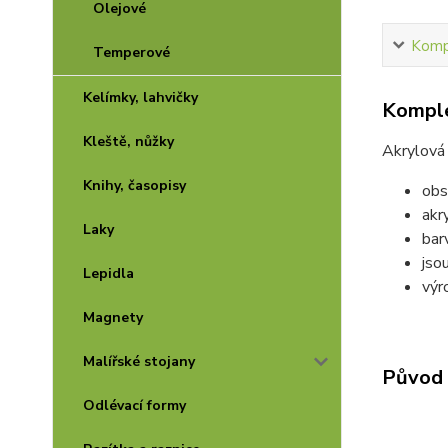
Olejové
Kompl
Temperové
Kelímky, lahvičky
Komple
Kleště, nůžky
Akrylová 
Knihy, časopisy
obs
akr
Laky
bar
jso
Lepidla
výr
Magnety
Malířské stojany
Původ 
Odlévací formy