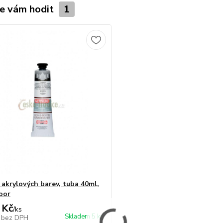
e vám hodit
1
 akrylových barev, tuba 40ml,
oor
 Kč
/
ks
Skladem 5 ks
č
bez DPH