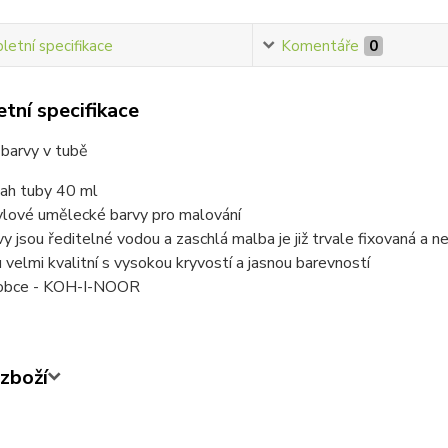
etní specifikace
Komentáře
0
tní specifikace
barvy v tubě
ah tuby 40 ml
ylové umělecké barvy pro malování
vy jsou ředitelné vodou a zaschlá malba je již trvale fixovaná a ne
u velmi kvalitní s vysokou kryvostí a jasnou barevností
obce - KOH-I-NOOR
zboží