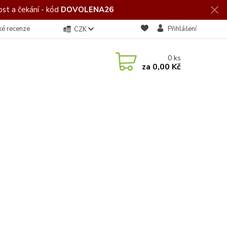
st a čekání - kód
DOVOLENA26
ké recenze
Přihlášení
CZK
0
ks
za
0,00 Kč