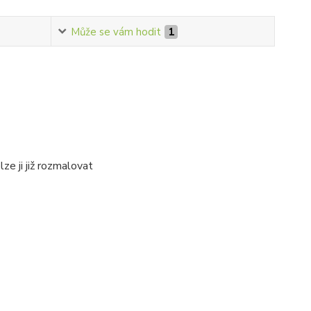
Může se vám hodit
1
lze ji již rozmalovat