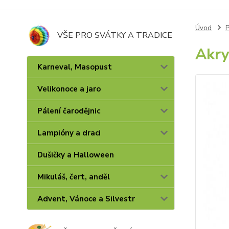
Úvod
P
VŠE PRO SVÁTKY A TRADICE
Akry
Karneval, Masopust
Velikonoce a jaro
Pálení čarodějnic
Lampióny a draci
Dušičky a Halloween
Mikuláš, čert, anděl
Advent, Vánoce a Silvestr