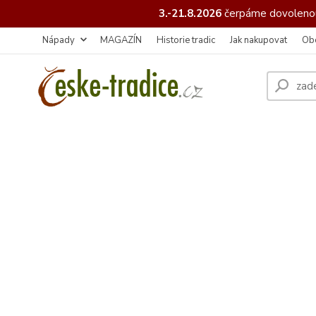
3.-21.8.2026
čerpáme
dovolenou
Nápady
MAGAZÍN
Historie tradic
Jak nakupovat
Ob