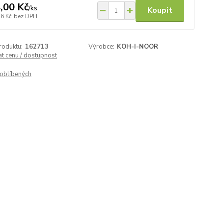
,00 Kč
/
ks
Koupit
36 Kč
bez DPH
roduktu:
162713
Výrobce:
KOH-I-NOOR
at cenu / dostupnost
oblíbených