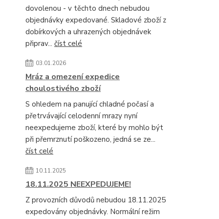
dovolenou - v těchto dnech nebudou
objednávky expedované. Skladové zboží z
dobírkových a uhrazených objednávek
připrav...
číst celé
03.01.2026
Mráz a omezení expedice
choulostivého zboží
S ohledem na panující chladné počasí a
přetrvávající celodenní mrazy nyní
neexpedujeme zboží, které by mohlo být
při přemrznutí poškozeno, jedná se ze...
číst celé
10.11.2025
18.11.2025 NEEXPEDUJEME!
Z provozních důvodů nebudou 18.11.2025
expedovány objednávky. Normální režim