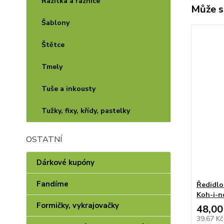
Razítka a raznice
Může s
Šablony
Štětce
Tmely
Tuše a inkousty
Tužky, fixy, křídy, pastelky
OSTATNÍ
Dárkové kupóny
Fandíme
Ředidlo
Koh-i-n
Formičky, vykrajovačky
48,00
39,67 K