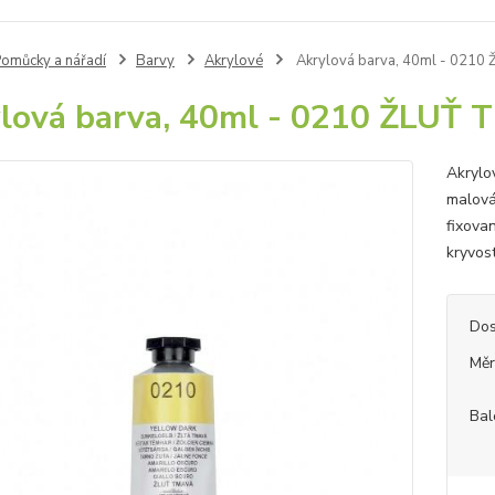
omůcky a nářadí
Barvy
Akrylové
Akrylová barva, 40ml - 0210
lová barva, 40ml - 0210 ŽLUŤ 
Akrylo
malová
fixovan
kryvos
Dos
Měr
Bal