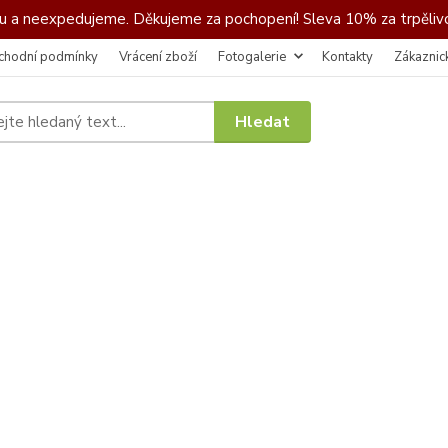
 a neexpedujeme. Děkujeme za pochopení! Sleva 10% za trpělivo
chodní podmínky
Vrácení zboží
Fotogalerie
Kontakty
Zákaznic
Hledat