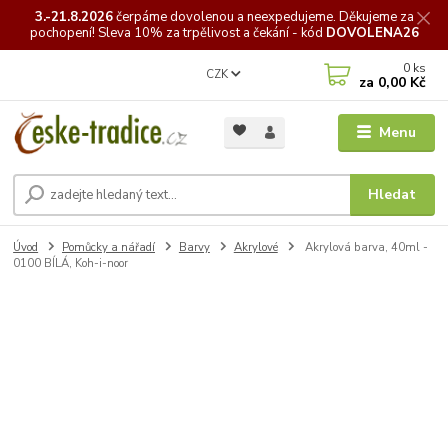
3.-21.8.2026
čerpáme
dovolenou a neexpedujeme. Děkujeme za
pochopení! Sleva 10% za trpělivost a čekání - kód
DOVOLENA26
0
ks
CZK
za
0,00 Kč
Menu
Hledat
Úvod
Pomůcky a nářadí
Barvy
Akrylové
Akrylová barva, 40ml -
0100 BÍLÁ, Koh-i-noor