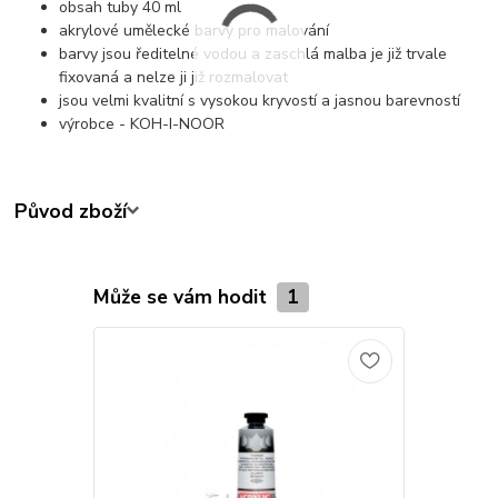
obsah tuby 40 ml
akrylové umělecké barvy pro malování
barvy jsou ředitelné vodou a zaschlá malba je již trvale
fixovaná a nelze ji již rozmalovat
jsou velmi kvalitní s vysokou kryvostí a jasnou barevností
výrobce - KOH-I-NOOR
Původ zboží
Může se vám hodit
1