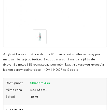
Akrylová barvy v tubě obsah tuby 40 ml akrylové umělecké barvy pro
malování barvy jsou ředitelné vodou a zaschlá malba je již trvale
fixovaná a nelze ji již rozmalovat jsou velmi kvalitní s vysokou kryvostí a
jasnou barevností výrobce - KOH-I-NOOR
celý popis
Dostupnost
Skladem 4 ks
Měrná cena
1,43 Kč / ml
Balení
40 ml