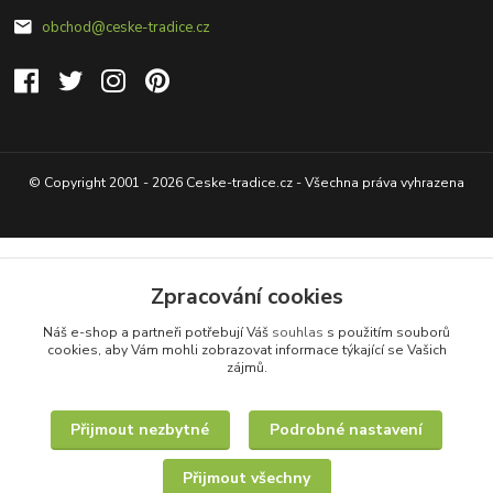
obchod@ceske-tradice.cz
© Copyright 2001 - 2026 Ceske-tradice.cz - Všechna práva vyhrazena
Zpracování cookies
Náš e-shop a partneři potřebují Váš
souhlas
s použitím souborů
cookies, aby Vám mohli zobrazovat informace týkající se Vašich
zájmů.
Přijmout nezbytné
Podrobné nastavení
Přijmout všechny