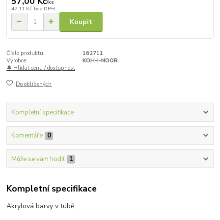
57,00 Kč
/
ks
47,11 Kč
bez DPH
Koupit
Číslo produktu:
162711
Výrobce:
KOH-I-NOOR
🔔 Hlídat cenu / dostupnost
Do oblíbených
Kompletní specifikace
Komentáře
0
Může se vám hodit
1
Kompletní specifikace
Akrylová barvy v tubě