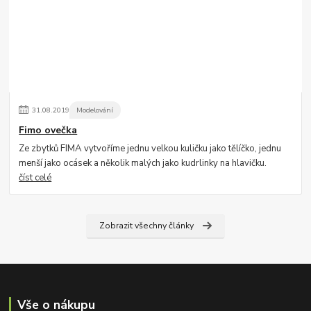
31
.
08
.
2019
Modelování
Fimo ovečka
Ze zbytků FIMA vytvoříme jednu velkou kuličku jako tělíčko, jednu
menší jako ocásek a několik malých jako kudrlinky na hlavičku.
číst celé
Zobrazit všechny články
Vše o nákupu