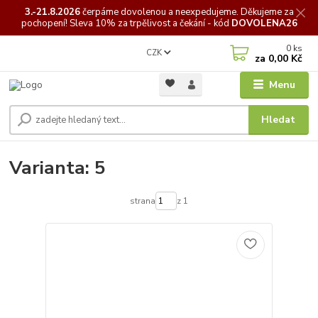
3.-21.8.2026
čerpáme
dovolenou a neexpedujeme. Děkujeme za
pochopení! Sleva 10% za trpělivost a čekání - kód
DOVOLENA26
0
ks
CZK
za
0,00 Kč
Menu
Hledat
Varianta: 5
strana
z 1