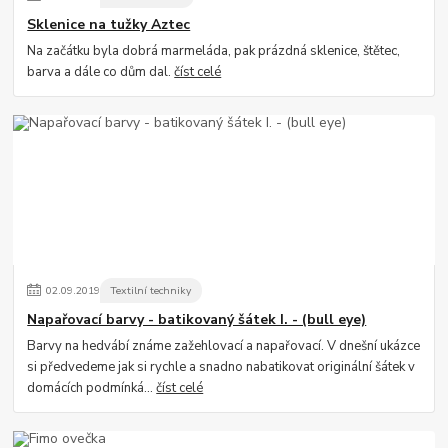
Sklenice na tužky Aztec
Na začátku byla dobrá marmeláda, pak prázdná sklenice, štětec,
barva a dále co dům dal.
číst celé
02
.
09
.
2019
Textilní techniky
Napařovací barvy - batikovaný šátek I. - (bull eye)
Barvy na hedvábí známe zažehlovací a napařovací. V dnešní ukázce
si předvedeme jak si rychle a snadno nabatikovat originální šátek v
domácích podmínká...
číst celé