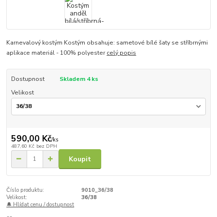
Karnevalový kostým Kostým obsahuje: sametové bílé šaty se stříbrnými
aplikace materiál - 100% polyester
celý popis
Dostupnost
Skladem 4 ks
Velikost
590,00 Kč
/
ks
487,60 Kč
bez DPH
Koupit
Číslo produktu:
9010_36/38
Velikost:
36/38
🔔 Hlídat cenu / dostupnost