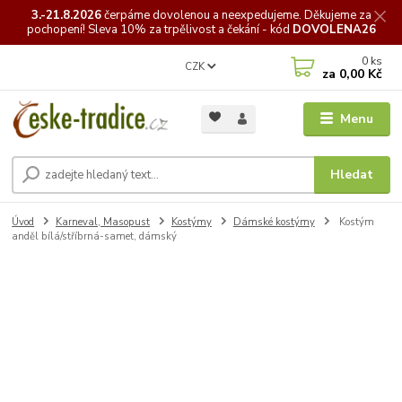
3.-21.8.2026
čerpáme
dovolenou a neexpedujeme. Děkujeme za
pochopení! Sleva 10% za trpělivost a čekání - kód
DOVOLENA26
0
ks
CZK
za
0,00 Kč
Menu
Hledat
Úvod
Karneval, Masopust
Kostýmy
Dámské kostýmy
Kostým
anděl bílá/stříbrná-samet, dámský