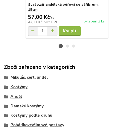
Svatozář andělská péřová se stříbrem,
Andělská kř
15cm
svatozáří, b
57,00 Kč
295,00 K
/
ks
Skladem 2 ks
47,11 Kč
bez DPH
243,80 Kč
be
Koupit
Zboží zařazeno v kategoriích
Mikuláš, čert, anděl
Kostýmy
Anděl
Dámské kostýmy
Kostýmy podle druhu
Pohádkové/filmové postavy