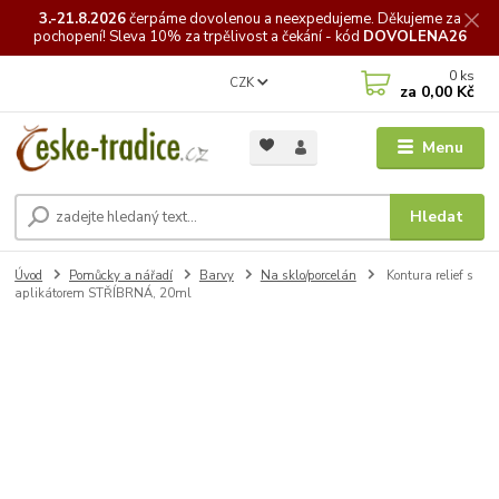
3.-21.8.2026
čerpáme
dovolenou a neexpedujeme. Děkujeme za
pochopení! Sleva 10% za trpělivost a čekání - kód
DOVOLENA26
0
ks
CZK
za
0,00 Kč
Menu
Hledat
Úvod
Pomůcky a nářadí
Barvy
Na sklo/porcelán
Kontura relief s
aplikátorem STŘÍBRNÁ, 20ml