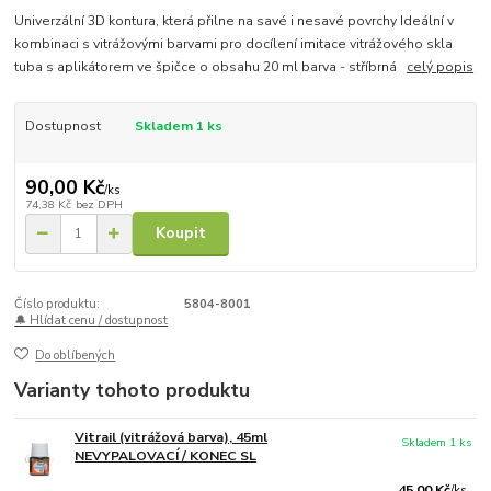
Univerzální 3D kontura, která přilne na savé i nesavé povrchy Ideální v
kombinaci s vitrážovými barvami pro docílení imitace vitrážového skla
tuba s aplikátorem ve špičce o obsahu 20 ml barva - stříbrná
celý popis
Dostupnost
Skladem 1 ks
90,00 Kč
/
ks
74,38 Kč
bez DPH
Koupit
Číslo produktu:
5804-8001
🔔 Hlídat cenu / dostupnost
Do oblíbených
Varianty tohoto produktu
Vitrail (vitrážová barva), 45ml
Skladem 1 ks
NEVYPALOVACÍ / KONEC SL
45,00 Kč
/
ks